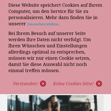
Diese Website speichert Cookies auf Ihrem
E-Mail-Newsletter
Computer, um den Service für Sie zu
personalisieren. Mehr dazu finden Sie in
Telefon-Termin
unserer
.
Datenschutzrichtlinie
Bei Ihrem Besuch auf unserer Seite
werden Ihre Daten nicht verfolgt. Um
Ihren Wünschen und Einstellungen
allerdings optimal zu entsprechen,
müssen wir nur einen Cookie setzen,
damit Sie diese Auswahl nicht noch
WIE MÖBELHÄNDLER IHR GELD
einmal treffen müssen.
IN EINEM JAHR VERDOPPELN
Verstanden!
Keine Cookies bitte!
KÖNNEN