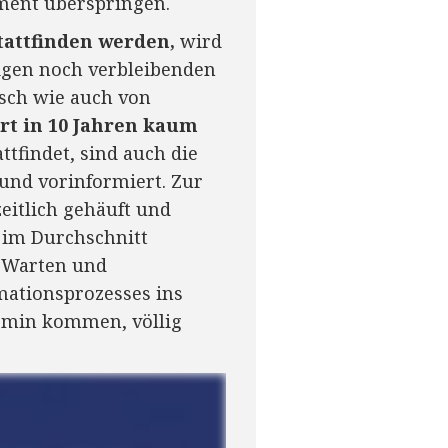
iment überspringen.
tattfinden werden,
wird
nigen noch verbleibenden
sch wie auch von
rt in 10 Jahren kaum
tfindet, sind auch die
und vorinformiert. Zur
zeitlich gehäuft und
 im Durchschnitt
t Warten und
mationsprozesses ins
rmin kommen, völlig