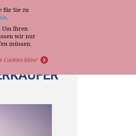
 für Sie zu
-Termin mit Thomas Witt
nie
.
t. Um Ihren
G
PODCAST
VIDEOS
üssen wir nur
ffen müssen.
e Cookies bitte!
VERKÄUFER