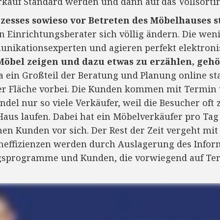
rkauf Standard werden und dann auf das Vollsort
zesses sowieso vor Betreten des Möbelhauses s
n Einrichtungsberater sich völlig ändern. Die we
nikationsexperten und agieren perfekt elektroni
Möbel zeigen und dazu etwas zu erzählen, gehö
 ein Großteil der Beratung und Planung online stat
der Fläche vorbei. Die Kunden kommen mit Termin 
del nur so viele Verkäufer, weil die Besucher oft 
aus laufen. Dabei hat ein Möbelverkäufer pro Tag
nen Kunden vor sich. Der Rest der Zeit vergeht mi
Ineffizienzen werden durch Auslagerung des Infor
ngsprogramme und Kunden, die vorwiegend auf Te