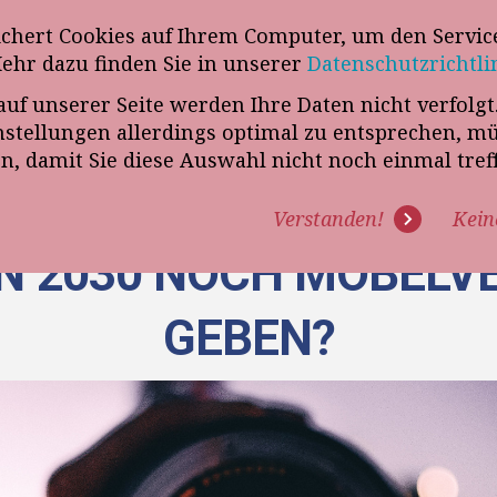
wsletter
ichert Cookies auf Ihrem Computer, um den Service
Telefon
„VERKAUFSSTEUERER“
Mehr dazu finden Sie in unserer
Datenschutzrichtli
auf unserer Seite werden Ihre Daten nicht verfolg
R UNS
PROGRAMME
EXPERTISE
REFERENZEN
BLO
tellungen allerdings optimal zu entsprechen, m
en, damit Sie diese Auswahl nicht noch einmal tre
Verstanden!
Kein
IN 2030 NOCH MÖBEL
GEBEN?