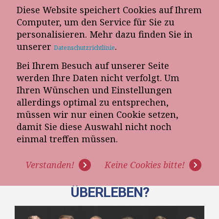
Diese Website speichert Cookies auf Ihrem
E-Mail-Newsletter
Computer, um den Service für Sie zu
personalisieren. Mehr dazu finden Sie in
Telefon-Termin
unserer
.
Datenschutzrichtlinie
Bei Ihrem Besuch auf unserer Seite
werden Ihre Daten nicht verfolgt. Um
Ihren Wünschen und Einstellungen
allerdings optimal zu entsprechen,
müssen wir nur einen Cookie setzen,
damit Sie diese Auswahl nicht noch
EXPERTENPANEL: WAS SOLLTE
einmal treffen müssen.
DER MITTELSTÄNDISCHE
Verstanden!
Keine Cookies bitte!
MÖBELHANDEL TUN, UM ZU
ÜBERLEBEN?