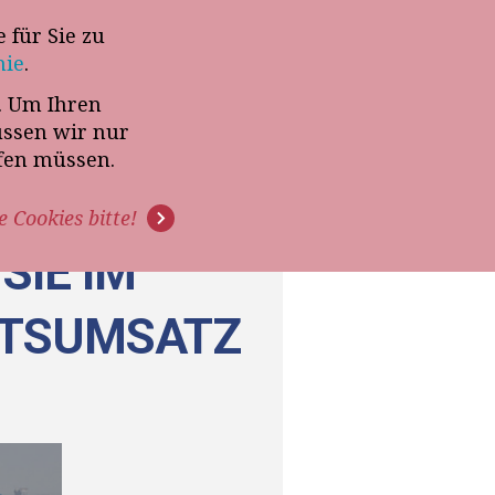
 für Sie zu
-Termin mit Thomas Witt
nie
.
t. Um Ihren
G
PODCAST
VIDEOS
üssen wir nur
ffen müssen.
e Cookies bitte!
SIE IM
ATSUMSATZ