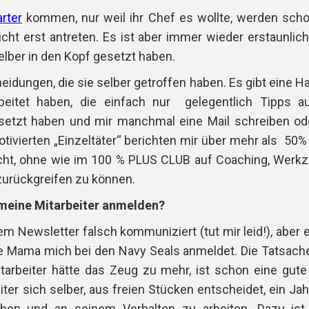
arter
kommen, nur weil ihr Chef es wollte, werden sch
cht erst antreten.
Es ist aber immer wieder erstaunli
selber in den Kopf gesetzt haben.
dungen, die sie selber getroffen haben. Es gibt eine Ha
rbeitet haben, die einfach nur gelegentlich Tipps 
zt haben und mir manchmal eine Mail schreiben ode
otivierten „Einzeltäter“ berichten mir über mehr als 50
eicht, ohne wie im 100 % PLUS CLUB auf Coaching, Werk
, zurückgreifen zu können.
 meine Mitarbeiter anmelden?
m Newsletter falsch kommuniziert (tut mir leid!), aber es
ne Mama mich bei den Navy Seals anmeldet.
Die Tatsache
itarbeiter hätte das Zeug zu mehr, ist schon eine gute
iter sich selber, aus freien Stücken entscheidet, ein Ja
hen und an seinem Verhalten zu arbeiten. Dazu ist 