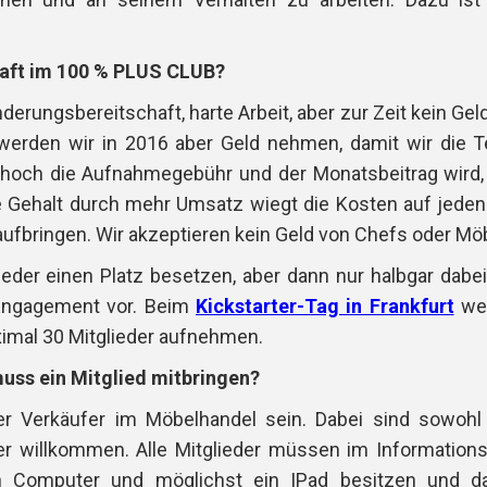
haft im 100 % PLUS CLUB?
derungsbereitschaft, harte Arbeit, aber zur Zeit kein G
rden wir in 2016 aber Geld nehmen, damit wir die Tei
 hoch die Aufnahmegebühr und der Monatsbeitrag wird, 
e Gehalt durch mehr Umsatz wiegt die Kosten auf jeden 
aufbringen. Wir akzeptieren kein Geld von Chefs oder M
lieder einen Platz besetzen, aber dann nur halbgar dabe
 Engagement vor. Beim
Kickstarter-Tag in Frankfurt
wer
imal 30 Mitglieder aufnehmen.
ss ein Mitglied mitbringen?
er Verkäufer im Möbelhandel sein. Dabei sind sowohl
er willkommen. Alle Mitglieder müssen im Information
en Computer und möglichst ein IPad besitzen und 