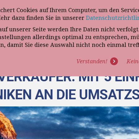
wsletter
ichert Cookies auf Ihrem Computer, um den Service
Telefon
„VERKAUFSSTEUERER“
Mehr dazu finden Sie in unserer
Datenschutzrichtli
auf unserer Seite werden Ihre Daten nicht verfolg
R UNS
PROGRAMME
EXPERTISE
REFERENZEN
BLO
tellungen allerdings optimal zu entsprechen, m
en, damit Sie diese Auswahl nicht noch einmal tre
Verstanden!
Kein
ERKÄUFER: MIT 5 EI
IKEN AN DIE UMSATZS