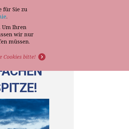
 für Sie zu
-Termin mit Thomas Witt
nie
.
t. Um Ihren
G
PODCAST
VIDEOS
üssen wir nur
ffen müssen.
e Cookies bitte!
NFACHEN
PITZE!