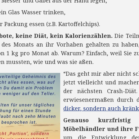
 Messer und Gabel aus der Hand legen,
ein Glas Wasser trinken,
r Packung essen (z.B. Kartoffelchips).
bote, keine Diät, kein Kalorienzählen.
Die Teiln
 des Monats an ihr Vorhaben gehalten zu haben
n 1 kg pro Monat ab. Warum? Einfach, weil Sie z
en mussten, wie und was sie aßen.
“Das geht mir aber nicht s
jetzt vielleicht und mache
der nächsten Crash-Diät
erwiesenermaßen durch d
dicker, sondern auch kränk
Genauso kurzfristig
Möbelhändler und ihre 
um die Entwicklung der