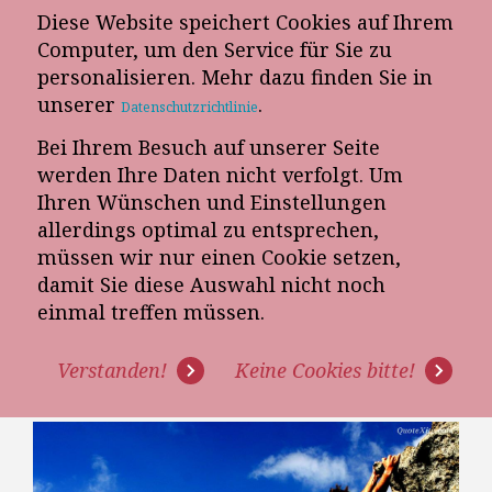
Diese Website speichert Cookies auf Ihrem
E-Mail-Newsletter
Computer, um den Service für Sie zu
personalisieren. Mehr dazu finden Sie in
Telefon-Termin
unserer
.
Datenschutzrichtlinie
Bei Ihrem Besuch auf unserer Seite
werden Ihre Daten nicht verfolgt. Um
Ihren Wünschen und Einstellungen
allerdings optimal zu entsprechen,
müssen wir nur einen Cookie setzen,
damit Sie diese Auswahl nicht noch
EIN RATSCHLAG FÜR
einmal treffen müssen.
MÖBELVERKÄUFER BEI WENIG
Verstanden!
Keine Cookies bitte!
FREQUENZ