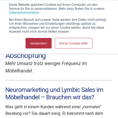
Telefontermin mit Thomas Witt
Diese Website speichert Cookies auf Ihrem Computer, um den
Service für Sie zu personalisieren. Mehr dazu finden Sie in unserer
Datenschutzrichtlinie
.
Bei Ihrem Besuch auf unserer Seite werden Ihre Daten nicht verfolgt.
Um Ihren Wünschen und Einstellungen allerdings optimal zu
entsprechen, müssen wir nur einen Cookie setzen, damit Sie diese
Auswahl nicht noch einmal treffen müssen.
Umsatzsteigerungen für
Verstanden!
Keine Cookies bitte!
Möbelhäuser durch mehr
Abschöpfung
Mehr Umsatz trotz weniger Frequenz im
Möbelhandel.
Neuromarketing und Lymbic Sales im
Möbelhandel – Brauchen wir das?
Was geht in einem Kunden während einer „normalen“
Beratung vor? Sie dauert ewig. Er bekommt nach dem